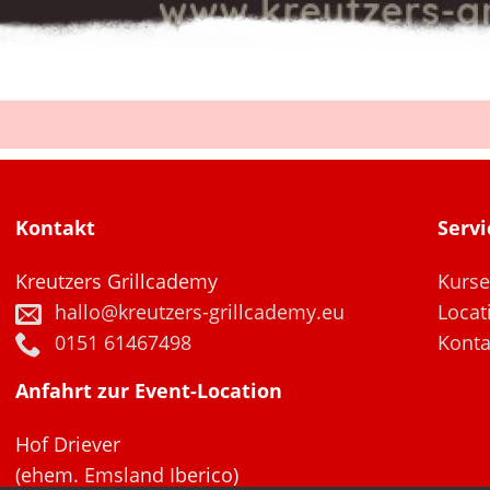
Kontakt
Servi
Kreutzers Grillcademy
Kurse
hallo@kreutzers-grillcademy.eu
Locat
Konta
0151 61467498
Anfahrt zur Event-Location
Hof Driever
(ehem. Emsland Iberico)