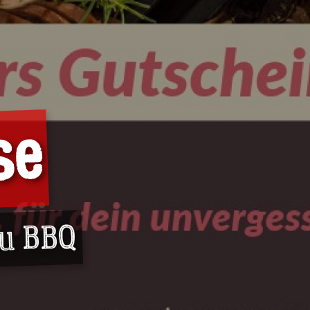
se
du BBQ